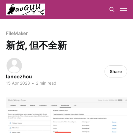
FileMaker
新货, 但不全新
Share
lancezhou
15 Apr 2023
•
2 min read