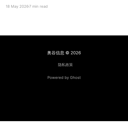
完成的全栈原型，现在只需几分钟即可完成。定制软件开
18 May 2026
7 min read
发的经济模式已经发生了永久性的改变。 然而，开发应用
程序和在实际业务中运行应用程序是截然不同的两件事。
代码仍然需要在组织实际使用的各种设备上进行部署、安
全保护、权限管理、备份和维护。这需要一位了解数据、
工作流程、用户以及利害关系的人员。一位能够在解决问
题之前明确问题的本质，并确保在关键时刻最终成果真正
有效的人。 对于 Claris 社区来说，FileMaker 开发人员几
奥谷信息
© 2026
十年来一直沿用这种工作方式。他们的角色从来都不是编
写每一行代码，而是解决方案的设计者和统筹者，他们需
隐私政策
要深入了解业务，才能将业务需求转化为经得起实际考验
Powered by Ghost
的软件。 这个领域的每家公司都在重新思考如何构建和交
付软件，我们也不例外。我们的产品会不断发展，交付方
式也会不断演变。但我们的目标始终如一：运用最强大的
技术，让最接近解决问题的人能够轻松使用。人工智能让
这一目标比以往任何时候都更容易实现。 今天，和大家分
享我们如何进行投资，以确保我们的用户能够充分参与到
这一转变中来
沪ICP备12022589号-3